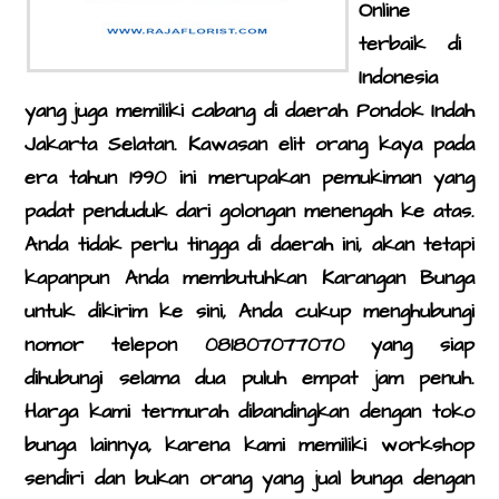
Pekalongan
Online
Muara Bulian
Karawang
terbaik di
Purbalingga
Muara Enim
Purwakarta
Indonesia
Purwokerto
Padang
Serang
yang juga memiliki cabang di daerah Pondok Indah
Rembang
Pekanbaru
Jakarta Selatan. Kawasan elit orang kaya pada
Semarang
Palembang
era tahun 1990 ini merupakan pemukiman yang
Solo
Pematang Siantar
padat penduduk dari golongan menengah ke atas.
Sukabumi
Surakarta
Riau
Anda tidak perlu tingga di daerah ini, akan tetapi
Surabaya
Tanjung Pinang
kapanpun Anda membutuhkan Karangan Bunga
untuk dikirim ke sini, Anda cukup menghubungi
Tasikmalaya
nomor telepon 081807077070 yang siap
Tegal
dihubungi selama dua puluh empat jam penuh.
Wonogiri
Harga kami termurah dibandingkan dengan toko
Wonosobo
bunga lainnya, karena kami memiliki workshop
Yogyakarta
sendiri dan bukan orang yang jual bunga dengan