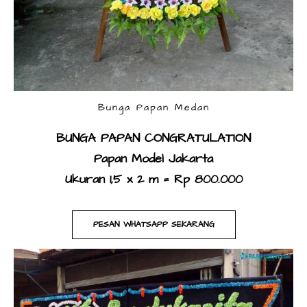
Tasikmalaya
Tegal
Wonogiri
Wonosobo
Bunga Papan Medan
Yogyakarta
BUNGA PAPAN CONGRATULATION
​Papan Model Jakarta
Ukuran 1,5 x 2 m = Rp 800.000
PESAN WHATSAPP SEKARANG