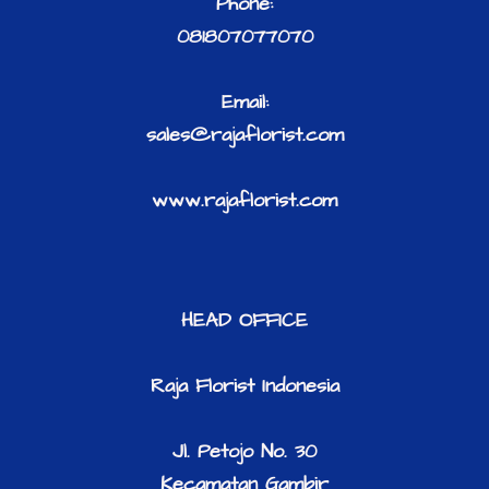
Phone:
081807077070
Email:
​sales@rajaflorist.com
www.rajaflorist.com
HEAD OFFICE
Raja Florist Indonesia
Jl. Petojo No. 30
Kecamatan Gambir