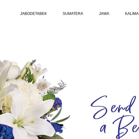
JABODETABEK
SUMATERA
JAWA
KALIM