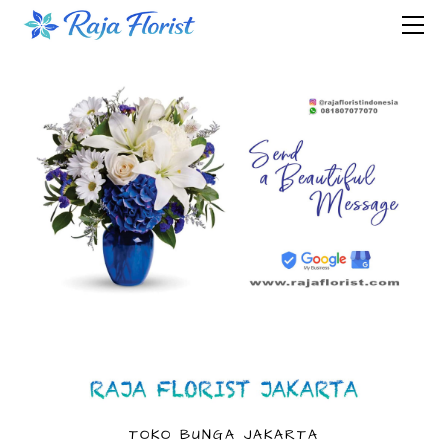
JABODETABEK
Jakarta
Bogor
Depok
Tangerang
Bekasi
Alam Sutera
BSD
Cibinong
Cikarang
Cipanas
Cisarua
Karawaci
TOKO BUNGA JAKARTA