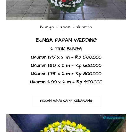
Bandar Lampung
Lhokseumawe
Malang
Metro Lampung
Medan
Pekalongan
Muara Bulian
Bunga Papan Jakarta
Purbalingga
Muara Enim
BUNGA PAPAN WEDDING
Purwokerto
Padang
​2 TITIK BUNGA
Rembang
Pekanbaru
Ukuran 1,25 x 2 m = Rp 500.000
Semarang
Palembang
Ukuran 1,50 x 2 m = Rp 600.000
Solo
Pematang Siantar
Ukuran 1,75 x 2 m = Rp 800.000
Sukabumi
Surakarta
Riau
Ukuran 2,00 x 2 m = Rp 950.000
Surabaya
Tanjung Pinang
Tasikmalaya
PESAN WHATSAPP SEKARANG
Tegal
Wonogiri
Wonosobo